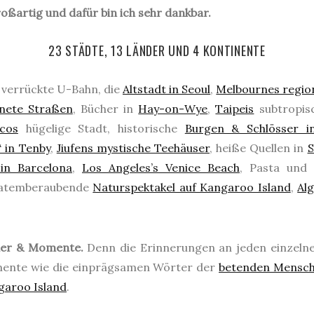
oßartig und dafür bin ich sehr dankbar.
23 STÄDTE, 13 LÄNDER UND 4 KONTINENTE
 verrückte U-Bahn, die
Altstadt in Seoul
,
Melbournes region
nete Straßen
, Bücher in
Hay-on-Wye
,
Taipeis
subtropis
cos
hügelige Stadt, historische
Burgen & Schlösser in
‘ in Tenby
,
Jiufens mystische Teehäuser
, heiße Quellen in
S
 in Barcelona
,
Los Angeles’s Venice Beach
, Pasta und
 atemberaubende
Naturspektakel auf Kangaroo Island
,
Alg
lder & Momente.
Denn die Erinnerungen an jeden einzel
omente wie die einprägsamen Wörter der
betenden Mensch
garoo Island
.