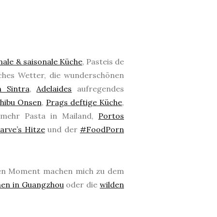
ale & saisonale Küche
, Pasteis de
ches Wetter, die wunderschönen
 Sintra
,
Adelaides
aufregendes
hibu Onsen
,
Prags deftige Küche
,
 mehr Pasta in Mailand,
Portos
arve’s Hitze
und der
#FoodPorn
nen Moment machen mich zu dem
en in Guangzhou
oder die
wilden