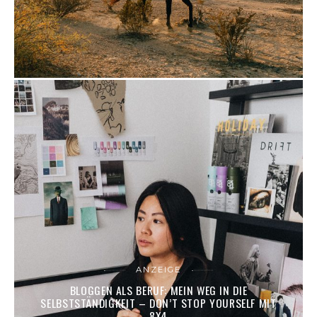
ANZEIGE
BLOGGEN ALS BERUF: MEIN WEG IN DIE
SELBSTSTÄNDIGKEIT – DON’T STOP YOURSELF MIT
8X4