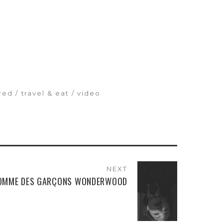
red
travel & eat
video
NEXT
OMME DES GARÇONS WONDERWOOD