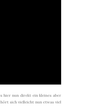
s hier nun direkt ein kleines aber
 hört sich vielleicht nun etwas viel