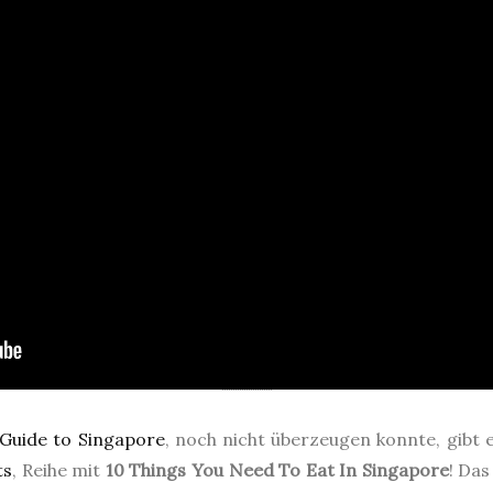
Guide to Singapore
‚ noch nicht überzeugen konnte, gibt e
ts
‚ Reihe mit
10 Things You Need To Eat In Singapore
! Das