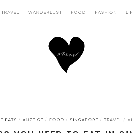
TRAVEL
WANDERLUST
FACEBOOK
TWITTER
FOOD
PINTEREST
FASHION
LI
CE EATS
ANZEIGE
FOOD
SINGAPORE
TRAVEL
V