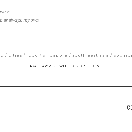
apore.
, as always, my own.
ao
cities
food
singapore
south east asia
sponso
FACEBOOK
TWITTER
PINTEREST
C