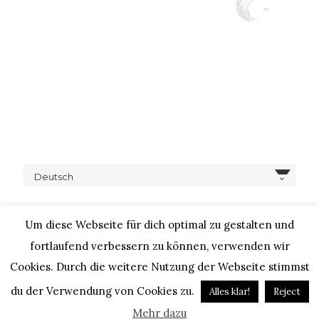
Deutsch
Um diese Webseite für dich optimal zu gestalten und
fortlaufend verbessern zu können, verwenden wir
Cookies. Durch die weitere Nutzung der Webseite stimmst
COPYRIGHT © 2020 – IHEARTALICE.COM / TRAVEL,
LIFESTYLE, FOOD & FASHIONBLOG BY ALICE M. HUYNH / ALL
du der Verwendung von Cookies zu.
Alles klar!
Reject
RIGHTS RESERVED / DESIGN BY BLOGGER-BERATUNG
Mehr dazu