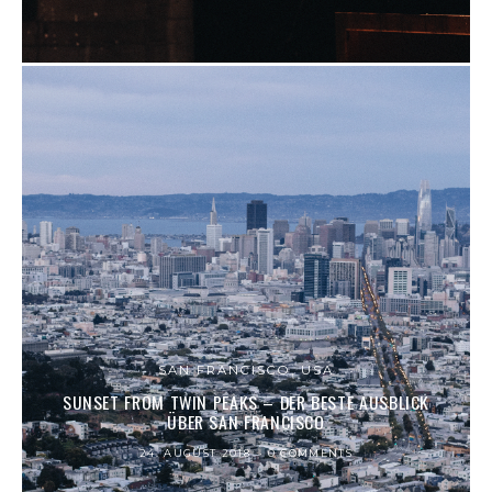
SAN FRANCISCO, USA
SUNSET FROM TWIN PEAKS – DER BESTE AUSBLICK
ÜBER SAN FRANCISCO
24. AUGUST 2018
0 COMMENTS