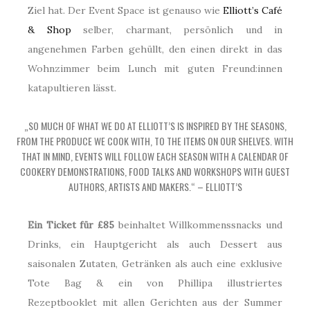
Ziel hat. Der Event Space ist genauso wie
Elliott’s Café
& Shop
selber, charmant, persönlich und in
angenehmen Farben gehüllt, den einen direkt in das
Wohnzimmer beim Lunch mit guten Freund:innen
katapultieren lässt.
„SO MUCH OF WHAT WE DO AT ELLIOTT’S IS INSPIRED BY THE SEASONS,
FROM THE PRODUCE WE COOK WITH, TO THE ITEMS ON OUR SHELVES. WITH
THAT IN MIND, EVENTS WILL FOLLOW EACH SEASON WITH A CALENDAR OF
COOKERY DEMONSTRATIONS, FOOD TALKS AND WORKSHOPS WITH GUEST
AUTHORS, ARTISTS AND MAKERS.“ – ELLIOTT’S
Ein Ticket für £85
beinhaltet Willkommenssnacks und
Drinks, ein Hauptgericht als auch Dessert aus
saisonalen Zutaten, Getränken als auch eine exklusive
Tote Bag & ein von Phillipa illustriertes
Rezeptbooklet mit allen Gerichten aus der Summer