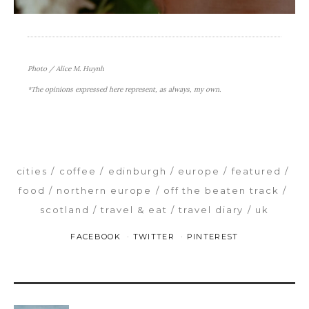
Photo / Alice M. Huynh
*The opinions expressed here represent, as always, my own.
cities
coffee
edinburgh
europe
featured
food
northern europe
off the beaten track
scotland
travel & eat
travel diary
uk
FACEBOOK
TWITTER
PINTEREST