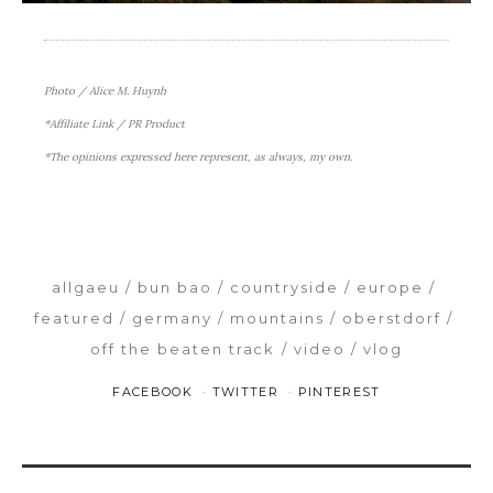
Photo / Alice M. Huynh
*Affiliate Link / PR Product
*The opinions expressed here represent, as always, my own.
allgaeu
bun bao
countryside
europe
featured
germany
mountains
oberstdorf
off the beaten track
video
vlog
FACEBOOK
TWITTER
PINTEREST