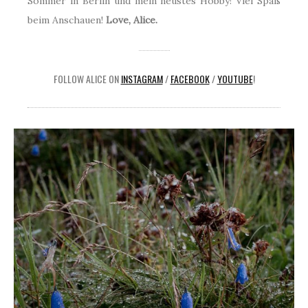
Sommer in Berlin und mein neustes Hobby! Viel Spaß
beim Anschauen!
Love, Alice.
FOLLOW ALICE ON
INSTAGRAM
/
FACEBOOK
/
YOUTUBE
!