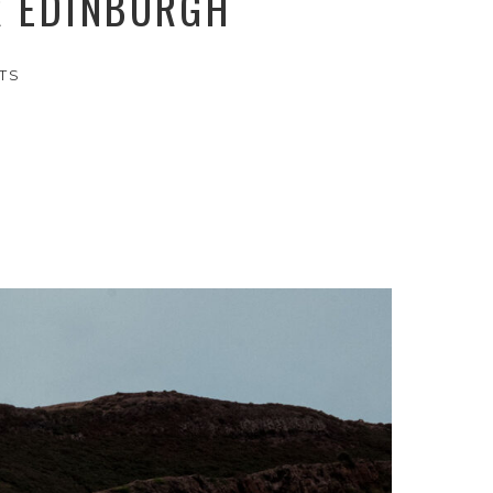
R EDINBURGH
TS