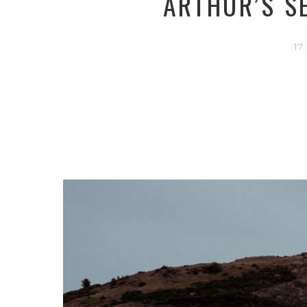
ARTHUR’S S
1