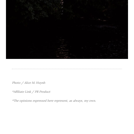
Photo / Alice M. Huynh
*Affiliate Link / PR Product
*The opinions expressed here represent, as always, my own.