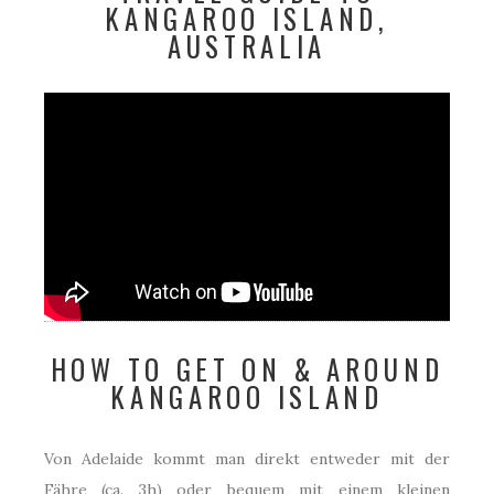
KANGAROO ISLAND,
AUSTRALIA
HOW TO GET ON & AROUND
KANGAROO ISLAND
Von Adelaide kommt man direkt entweder mit der
Fähre (ca. 3h) oder bequem mit einem kleinen