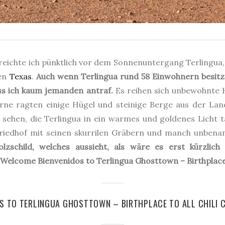
eichte ich pünktlich vor dem Sonnenuntergang Terlingua, 
en
Texas
.
Auch wenn Terlingua rund 58 Einwohnern besitzt,
ass ich kaum jemanden antraf.
Es reihen sich unbewohnte H
erne ragten einige Hügel und steinige Berge aus der La
sehen, die Terlingua in ein warmes und goldenes Licht ta
riedhof mit seinen skurrilen Gräbern und manch unbena
lzschild, welches aussieht, als wäre es erst kürzlich
Welcome Bienvenidos to Terlingua Ghosttown – Birthplace t
S TO TERLINGUA GHOSTTOWN – BIRTHPLACE TO ALL CHILI