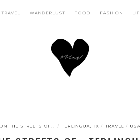
ON THE STREETS OF… TERLINGUA, TX
64%
TRAVEL
WANDERLUST
FOOD
FASHION
LI
ON THE STREETS OF...
TERLINGUA, TX
TRAVEL
US