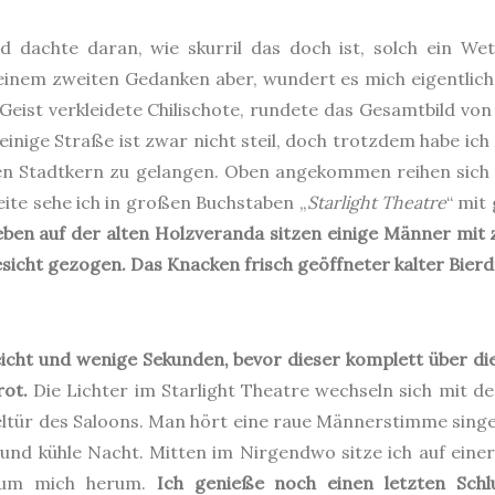
d dachte daran, wie skurril das doch ist, solch ein We
inem zweiten Gedanken aber, wundert es mich eigentlich n
 Geist verkleidete Chilischote, rundete das Gesamtbild von
steinige Straße ist zwar nicht steil, doch trotzdem habe i
den Stadtkern zu gelangen. Oben angekommen reihen sich 
ite sehe ich in großen Buchstaben „
Starlight Theatre
“ mit
ben auf der alten Holzveranda sitzen einige Männer mit 
sicht gezogen. Das Knacken frisch geöffneter kalter Bierd
icht und wenige Sekunden, bevor dieser komplett über die
rot.
Die Lichter im Starlight Theatre wechseln sich mit 
eltür des Saloons. Man hört eine raue Männerstimme singe
 und kühle Nacht. Mitten im Nirgendwo sitze ich auf eine
 um mich herum.
Ich genieße noch einen letzten Schl