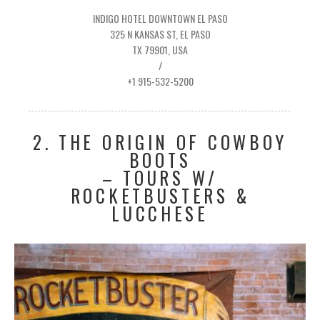
INDIGO HOTEL DOWNTOWN EL PASO
325 N KANSAS ST, EL PASO
TX 79901, USA
/
+1 915-532-5200
2. THE ORIGIN OF COWBOY
BOOTS
– TOURS W/
ROCKETBUSTERS &
LUCCHESE