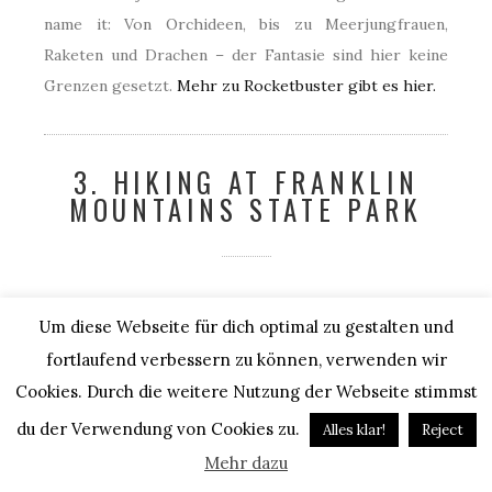
name it: Von Orchideen, bis zu Meerjungfrauen,
Raketen und Drachen – der Fantasie sind hier keine
Grenzen gesetzt.
Mehr zu Rocketbuster gibt es hier.
3. HIKING AT FRANKLIN
MOUNTAINS STATE PARK
Für die Outdoor-Liebhaber gibt es einiges um El Paso
Um diese Webseite für dich optimal zu gestalten und
zu entdecken. Der
Franklin Mountains State Park
ist
fortlaufend verbessern zu können, verwenden wir
nicht nur ideal zum Wandern, sondern vor allem zum
Cookies. Durch die weitere Nutzung der Webseite stimmst
Mountainbiken. Der State Park besitzt über 200 km
du der Verwendung von Cookies zu.
lange Wander- sowie Fahrradwege, als auch einige
Alles klar!
Reject
Möglichkeiten dort zu picknicken, campen und
Mehr dazu
klettern.
Mehr Informationen gibt es hier.