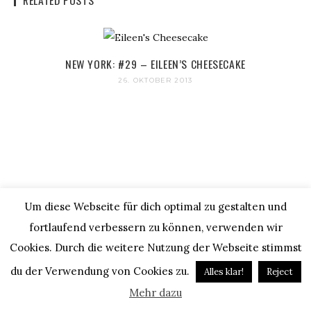
NEW YORK: #29 – EILEEN’S CHEESECAKE
26. OKTOBER 2013
ISRAEL TRAVEL DIARY – TEL AVIV & JERUSALEM
4. DEZEMBER 2010
NEW YORK: #80 – MEIN LEBEN IN NYC / 6. MONAT
Um diese Webseite für dich optimal zu gestalten und
28. FEBRUAR 2015
fortlaufend verbessern zu können, verwenden wir
Cookies. Durch die weitere Nutzung der Webseite stimmst
FOODIE GUIDE TO ADELAIDE & TASTING AUSTRALIA
du der Verwendung von Cookies zu.
Alles klar!
Reject
12. JUNI 2016
Mehr dazu