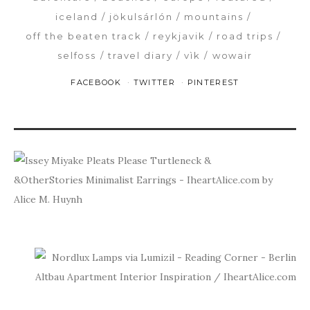
iceland
jökulsárlón
mountains
off the beaten track
reykjavik
road trips
selfoss
travel diary
vìk
wowair
FACEBOOK
TWITTER
PINTEREST
PR
ISSE
MIY
PLE
PLE
VIN
NEXT
READING
CORNER
WITH