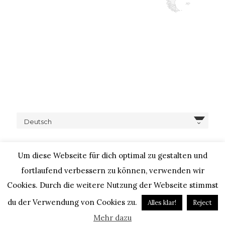
Deutsch
Um diese Webseite für dich optimal zu gestalten und
fortlaufend verbessern zu können, verwenden wir
Cookies. Durch die weitere Nutzung der Webseite stimmst
COPYRIGHT © 2020 – IHEARTALICE.COM / TRAVEL,
LIFESTYLE, FOOD & FASHIONBLOG BY ALICE M. HUYNH / ALL
du der Verwendung von Cookies zu.
Alles klar!
Reject
RIGHTS RESERVED / DESIGN BY BLOGGER-BERATUNG
Mehr dazu