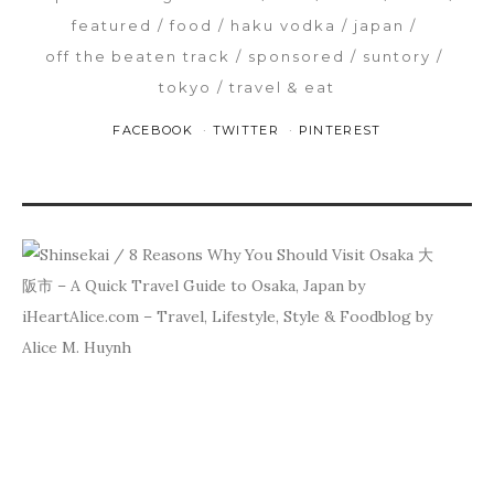
featured
food
haku vodka
japan
off the beaten track
sponsored
suntory
tokyo
travel & eat
FACEBOOK
TWITTER
PINTEREST
PR
8
REA
WHY
YOU
SHO
VISI
OSA
大
阪
市
–