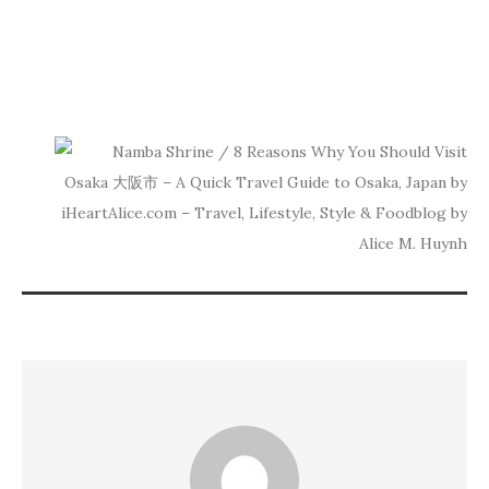
A
QUI
TRA
GUI
TO
OSA
NEXT
OSAKA
TRAVEL
VIDEO