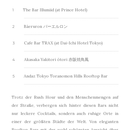
The Bar Illumiid (at Prince Hotel)
Bāeruron バーエルロン
Cafe Bar TRAX (at Dai-Ichi Hotel Tokyo)
Akasaka Yakitori ōtori 赤阪焼鳥鳳
Andaz Tokyo Toranomon Hills Rooftop Bar
Trotz der Rush Hour und den Menschenmengen auf
der Straße, verbergen sich hinter diesen Bars nicht
nur leckere Cocktails, sondern auch ruhige Orte in
einer der größten Städte der Welt. Von eleganten
Rooftop Bars mit der wohl schönsten Aussicht über