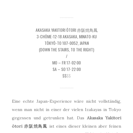
AKASAKA YAKITORI ŌTORI 赤阪焼鳥鳳
3-CHŌME-12-18 AKASAKA, MINATO-KU
TŌKYŌ-TO 107-0052, JAPAN
(DOWN THE STAIRS, TO THE RIGHT)
/
MO – FR 17-02:00
SA – SO 17-22:00
$$
$$
Eine echte Japan-Experience wäre nicht vollständig,
wenn man nicht in einer der vielen Izakayas in Tokyo
gegessen und getrunken hat. Das
Akasaka Yakitori
ōtori 赤阪焼鳥鳳
ist eines dieser kleinen aber feinen