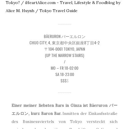
BĀERURON バーエルロン
CHUO CITY, 4, 東京都中央区銀座8丁目4−2
〒104-0061 TOKYO, JAPAN
(UP THE NARROW STAIRS)
/
MO – FR 18-02:00
SA 18-23:00
$$$
$
Einer meiner liebsten Bars in Ginza ist Bāeruron バー
エルロン, kurz Baron Bar.
Inmitten der Einkaufsstraße
des Businessviertels von Tokyo versteckt sich