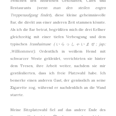
zwischen den luxuriösen Geschäften, Cafés und
Restaurants (
wenn man den steilen engen
Treppenaufgang findet
), diese kleine geheimnisvolle
Bar, die direkt aus einer anderen Zeit stammen könnte.
Als ich die Bar betrat, begrüßten mich die drei Kellner
gleichzeitig mit einer tiefen Verbeugung und dem
typischen
Irasshaimase (いらっしゃいませ; jap.:
‚Willkommen‘).
Ordentlich in weißem Hemd mit
schwarzer Weste gekleidet, verrichteten sie hinter
dem Tresen, ihre Arbeit weiter, nachdem sie mir
gestikulierten, dass ich freie Platzwahl habe. Ich
bemerke einen anderen Gast, der genüsslich an seine
Zigarette zog, während er nachdenklich an die Wand
starrte.
Meine Sitzplatzwahl fiel auf das andere Ende des