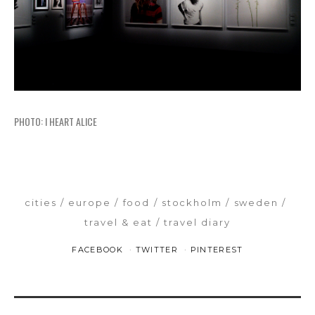
PHOTO: I HEART ALICE
cities
europe
food
stockholm
sweden
travel & eat
travel diary
FACEBOOK
TWITTER
PINTEREST