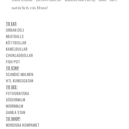
natürlich ein Muss!
TO EAT:
URBAN DELI
MEATBALLS
KÖTTBULLAR
KANELBULLAR
CHOKLADBOLLAR
FISH POT
TO STAY:
SCANDIC MALMEN
HTL KUNGSGATAN
TO SEE:
FOTOGRAFISKA
SÖDERMALM
NORRMALM
GAMLA STAN
TO SHOP:
NORDISKA KOMPANIET