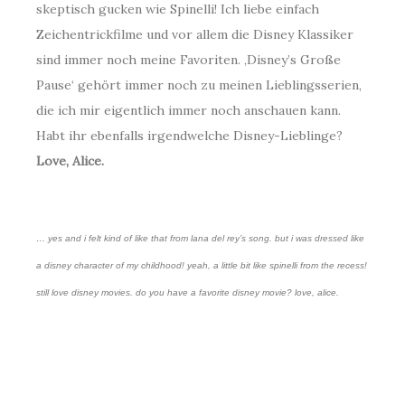
skeptisch gucken wie Spinelli! Ich liebe einfach
Zeichentrickfilme und vor allem die Disney Klassiker
sind immer noch meine Favoriten. ‚Disney’s Große
Pause‘ gehört immer noch zu meinen Lieblingsserien,
die ich mir eigentlich immer noch anschauen kann.
Habt ihr ebenfalls irgendwelche Disney-Lieblinge?
Love, Alice.
… yes and i felt kind of like that from lana del rey’s song. but i was dressed like
a disney character of my childhood! yeah, a little bit like spinelli from the recess!
still love disney movies. do you have a favorite disney movie? love, alice.