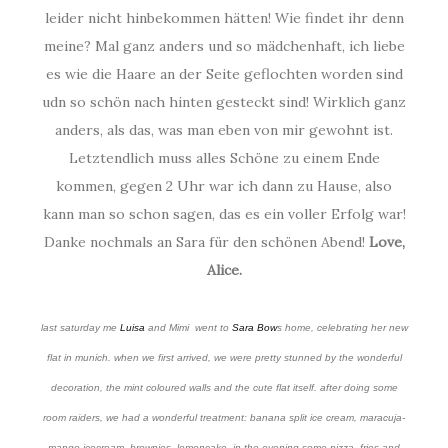
leider nicht hinbekommen hätten! Wie findet ihr denn
meine? Mal ganz anders und so mädchenhaft, ich liebe
es wie die Haare an der Seite geflochten worden sind
udn so schön nach hinten gesteckt sind! Wirklich ganz
anders, als das, was man eben von mir gewohnt ist.
Letztendlich muss alles Schöne zu einem Ende
kommen, gegen 2 Uhr war ich dann zu Hause, also
kann man so schon sagen, das es ein voller Erfolg war!
Danke nochmals an Sara für den schönen Abend!
Love,
Alice.
last saturday me
Luisa
and Mimi went to
Sara Bow
s home, celebrating her new
flat in munich. when we first arrived, we were pretty stunned by the wonderful
decoration, the mint coloured walls and the cute flat itself. after doing some
room raiders, we had a wonderful treatment: banana split ice cream, maracuja-
mango icecream, brownies, lemoncake, in the evening some pizza, fries and