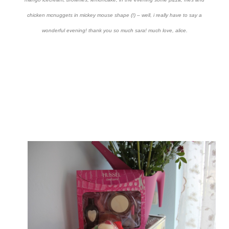
chicken mcnuggets in mickey mouse shape (!) – well, i really have to say a
wonderful evening! thank you so much sara! much love, alice.