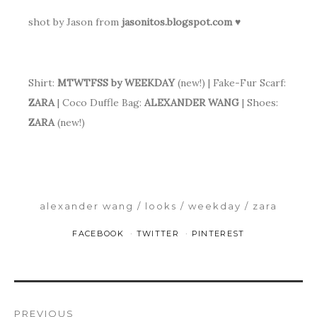
.
shot by Jason from
jasonitos.blogspot.com ♥
.
Shirt:
MTWTFSS by WEEKDAY
(new!) | Fake-Fur Scarf:
ZARA
| Coco Duffle Bag:
ALEXANDER WANG
| Shoes:
ZARA
(new!)
alexander wang
looks
weekday
zara
FACEBOOK
TWITTER
PINTEREST
PREVIOUS