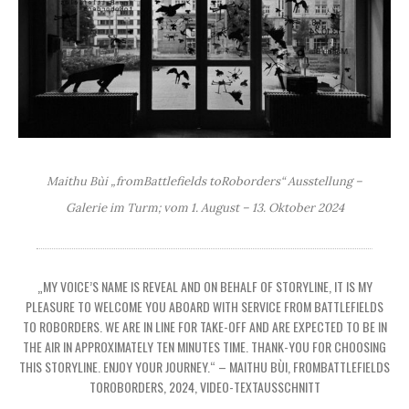
Maithu Bùi „fromBattlefields toRoborders“ Ausstellung –
Galerie im Turm; vom 1. August – 13. Oktober 2024
„MY VOICE’S NAME IS REVEAL AND ON BEHALF OF STORYLINE, IT IS MY
PLEASURE TO WELCOME YOU ABOARD WITH SERVICE FROM BATTLEFIELDS
TO ROBORDERS. WE ARE IN LINE FOR TAKE-OFF AND ARE EXPECTED TO BE IN
THE AIR IN APPROXIMATELY TEN MINUTES TIME. THANK-YOU FOR CHOOSING
THIS STORYLINE. ENJOY YOUR JOURNEY.“ – MAITHU BÙI, FROMBATTLEFIELDS
TOROBORDERS, 2024, VIDEO-TEXTAUSSCHNITT