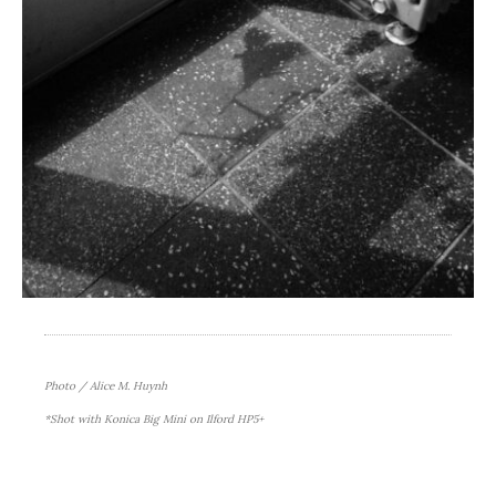
Photo / Alice M. Huynh
*Shot with Konica Big Mini on Ilford HP5+