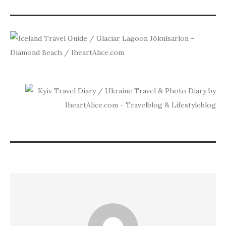
PR
ICEL
DIA
BEA
NEXT
KYIV
TRAVEL
DIARY