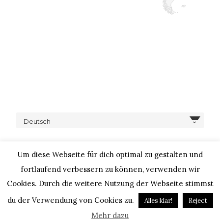
Deutsch
Um diese Webseite für dich optimal zu gestalten und
fortlaufend verbessern zu können, verwenden wir
Cookies. Durch die weitere Nutzung der Webseite stimmst
COPYRIGHT © 2020 – IHEARTALICE.COM / TRAVEL,
LIFESTYLE, FOOD & FASHIONBLOG BY ALICE M. HUYNH / ALL
du der Verwendung von Cookies zu.
Alles klar!
Reject
RIGHTS RESERVED / DESIGN BY BLOGGER-BERATUNG
Mehr dazu