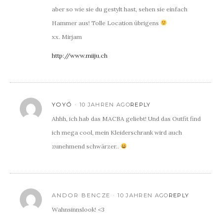
aber so wie sie du gestylt hast, sehen sie einfach
Hammer aus! Tolle Location übrigens
xx. Mirjam
http://www.miiju.ch
YOYÓ
10 JAHREN AGO
REPLY
Ahhh, ich hab das MACBA geliebt! Und das Outfit find
ich mega cool, mein Kleiderschrank wird auch
zunehmend schwärzer..
ANDOR BENCZE
10 JAHREN AGO
REPLY
Wahnsinnslook! <3