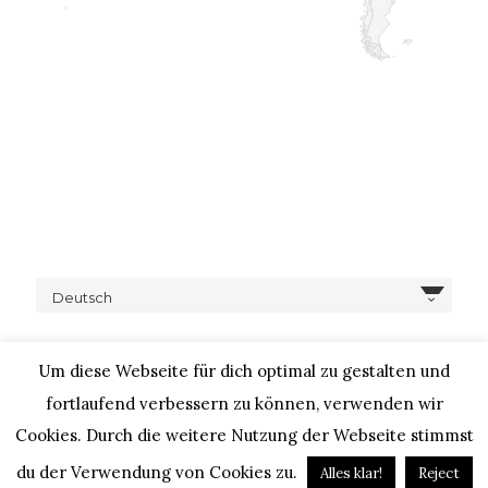
Deutsch
Um diese Webseite für dich optimal zu gestalten und
fortlaufend verbessern zu können, verwenden wir
Cookies. Durch die weitere Nutzung der Webseite stimmst
COPYRIGHT © 2020 – IHEARTALICE.COM / TRAVEL,
LIFESTYLE, FOOD & FASHIONBLOG BY ALICE M. HUYNH / ALL
du der Verwendung von Cookies zu.
Alles klar!
Reject
RIGHTS RESERVED / DESIGN BY BLOGGER-BERATUNG