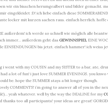
en wir ein bisschen herumgealbert und bilder gemacht. m
mir eingekleidet :D! ich liebe einfach diese SOMMERABENDE
nnte locker mit kurzen sachen raus. einfach herrlich. hoff
außerdem! ich werde so schnell wie möglich alle beantwor
 auch immer… außerdem geht das
GEWINNSPIEL
EINE WOCHE
lle EINSENDUNGEN bis jetzt. einfach hammer! ich weiss je
 i went with my COUSIN and my SISTER to a bar, ate, drunk
ad a lot of fun! i just love SUMMER EVENINGS. you knwo w
 should be. hope the SUMMER stays a bit longer though.
 lovely COMMENTS! i’m going to answer all of you in the next
k!)… yeah whatever. well by the way the DEALINE for my
C
nd thanks too all participants! your ideas are great! GORGE