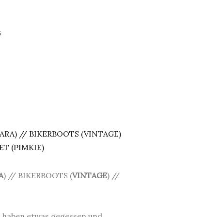
T
S
A
) // BIKERBOOTS (
VINTAGE
) //
 haben etwas gegessen und