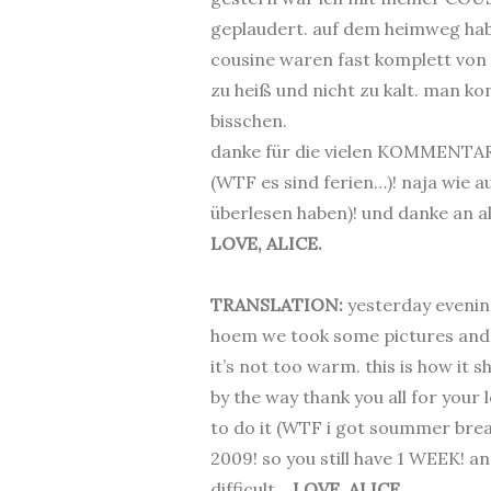
geplaudert. auf dem heimweg hab
cousine waren fast komplett von 
zu heiß und nicht zu kalt. man ko
bisschen.
danke für die vielen KOMMENTARE 
(WTF es sind ferien…)! naja wie
überlesen haben)! und danke an a
LOVE, ALICE.
.
TRANSLATION:
yesterday evening
hoem we took some pictures and h
it’s not too warm. this is how it
by the way thank you all for your
to do it (WTF i got soummer brea
2009! so you still have 1 WEEK! a
difficult…
LOVE, ALICE.