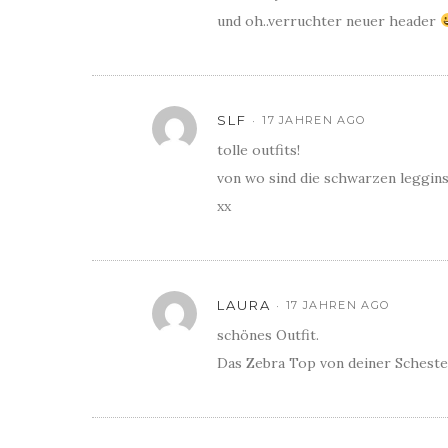
und oh..verruchter neuer header
SLF
17 JAHREN AGO
tolle outfits!
von wo sind die schwarzen leggins
xx
LAURA
17 JAHREN AGO
schönes Outfit.
Das Zebra Top von deiner Schester