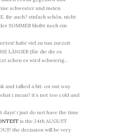
eine schwester und meien
. ihr auch? einfach schön, nicht
e der SOMMER bleibt noch ein
ten! habe viel zu tun zurzeit
 LÄNGER (für die die es
tzt schon es wird schwierig…
 and talked a bit. on out way
hat i mean? it’s not too cold and
 days! i just do not have the time
ONTEST
is the 24th AUGUST
OUS! the decission will be very