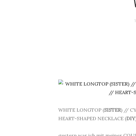
WHITE LONGTOP (
SISTER
) // 
HEART-SHAPED NECKLACE (
DIY
.
gestern war ich mit meiner COU