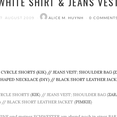
WHITE SHIRT & JEANS VES
17. AUGUST 2009
ALICE M. HUYNH
0 COMMENT
CYRCLE SHORTS (
KIK
) // JEANS VEST; SHOULDER BAG (
ZAR
) // BLACK SHORT LEATHER JACKET (
PIMKIE
)
SINE und meiner SCHWESTER am abend noch in einer BAR,