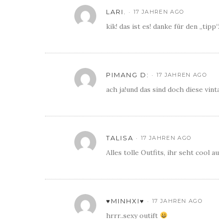
LARI.
17 JAHREN AGO
kik! das ist es! danke für den „tip
PIMANG D:
17 JAHREN AGO
ach ja!und das sind doch diese vin
TALISA
17 JAHREN AGO
Alles tolle Outfits, ihr seht cool au
♥MINHXI♥
17 JAHREN AGO
hrrr..sexy outift