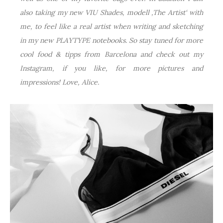
also taking my new VIU Shades, modell ‚The Artist‘ with
me, to feel like a real artist when writing and sketching
in my new PLAYTYPE notebooks. So stay tuned for more
cool food & tipps from Barcelona and check out my
Instagram, if you like, for more pictures and
impressions! Love, Alice.