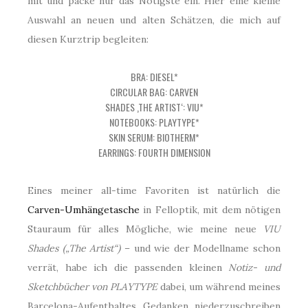
mit und packe nur das Nötigste ein. Hier eine kleine
Auswahl an neuen und alten Schätzen, die mich auf
diesen Kurztrip begleiten:
BRA: DIESEL*
CIRCULAR BAG: CARVEN
SHADES ‚THE ARTIST‘: VIU*
NOTEBOOKS: PLAYTYPE*
SKIN SERUM: BIOTHERM*
EARRINGS: FOURTH DIMENSION
Eines meiner all-time Favoriten ist natürlich die
Carven-Umhängetasche
in Felloptik, mit dem nötigen
Stauraum für alles Mögliche, wie meine neue
VIU
Shades („The Artist“)
– und wie der Modellname schon
verrät, habe ich die passenden kleinen
Notiz- und
Sketchbücher von PLAYTYPE
dabei, um während meines
Barcelona-Aufenthaltes Gedanken niederzuschreiben