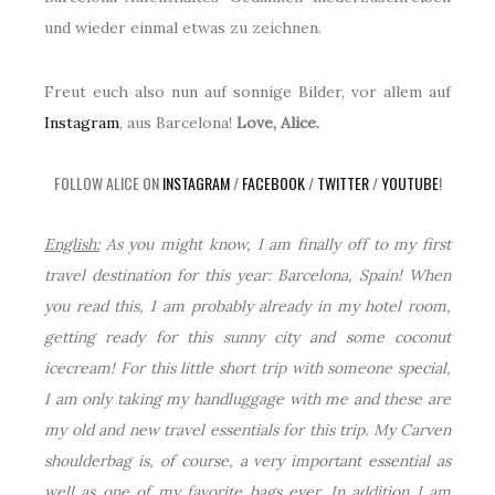
und wieder einmal etwas zu zeichnen.
Freut euch also nun auf sonnige Bilder, vor allem auf
Instagram
, aus Barcelona!
Love, Alice.
FOLLOW ALICE ON
INSTAGRAM
/
FACEBOOK
/
TWITTER
/
YOUTUBE
!
English:
As you might know, I am finally off to my first
travel destination for this year: Barcelona, Spain! When
you read this, I am probably already in my hotel room,
getting ready for this sunny city and some coconut
icecream! For this little short trip with someone special,
I am only taking my handluggage with me and these are
my old and new travel essentials for this trip. My Carven
shoulderbag is, of course, a very important essential as
well as one of my favorite bags ever. In addition I am