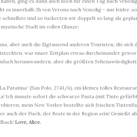
 haben, ging es dann auch noch für einen Tag nach Venedig
t es innerhalb 2h von Verona nach Venedig – nur leider, so 
e schnellste und so tuckerten wir doppelt so lang als gepla
 mystische Stadt im vollen Glanze:
ns, aber auch die Zigtausend anderen Touristen, die sich 
eststeckten, war unser Zeitplan etwas durcheinander gewo
einfach herumwandern, aber die größten Sehenswürdigkei
 Patatina“ (San Polo, 2741/A), ein kleines tolles Restaura
! Ich musste sofort die schwarze Pasta (mit Tinte gefärbt
bieren, mein New Yorker bestellte sich frischen Tintenfis
er auch der Fisch, der Beste in der Region sein! Genießt a
edback!
Love, Alice.