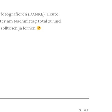
u fotografieren (DANKE)! Heute
äter am Nachmittag total zu und
ollte ich ja lernen
NEXT