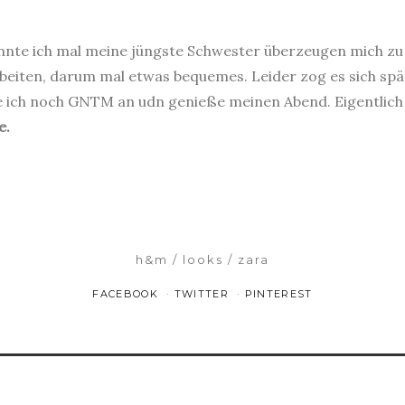
konnte ich mal meine jüngste Schwester überzeugen mich z
rbeiten, darum mal etwas bequemes. Leider zog es sich sp
ue ich noch GNTM an udn genieße meinen Abend. Eigentlich s
e.
h&m
looks
zara
FACEBOOK
TWITTER
PINTEREST