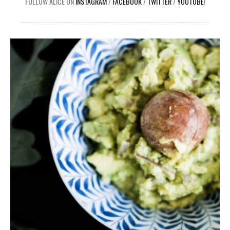
FOLLOW ALICE ON
INSTAGRAM
/
FACEBOOK
/
TWITTER
/
YOUTUBE
!