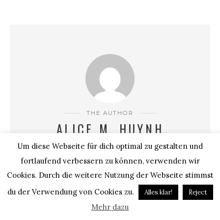
THE AUTHOR
ALICE M. HUYNH
Um diese Webseite für dich optimal zu gestalten und
Alice gründete 2007 ihren Blog "I heart Alice" und gehört
fortlaufend verbessern zu können, verwenden wir
somit zu den ersten Bloggern in Deutschland. Zwar trägt sie
zu 99,9% nur schwarz, doch ihr farbenfroher Blog besticht
Cookies. Durch die weitere Nutzung der Webseite stimmst
vor allem durch persönliche Texte, kreativen Content &
du der Verwendung von Cookies zu.
Alles klar!
Reject
Fotografien aus aller Welt. Ihre Wurzeln liegen in China &
Mehr dazu
Vietnam, wuchs aber in einem kleinen Dorf im Allgäu auf,