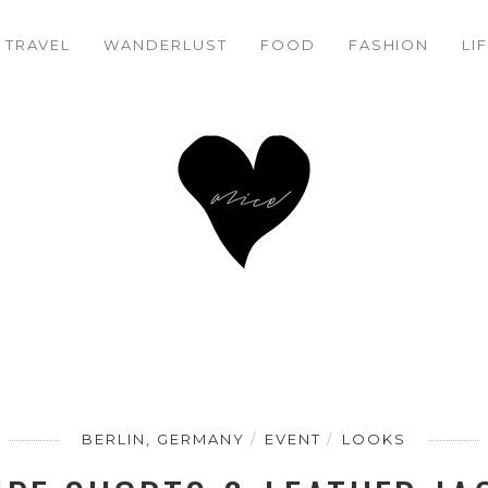
TRAVEL
WANDERLUST
FACEBOOK
TWITTER
FOOD
PINTEREST
FASHION
LI
BERLIN, GERMANY
EVENT
LOOKS