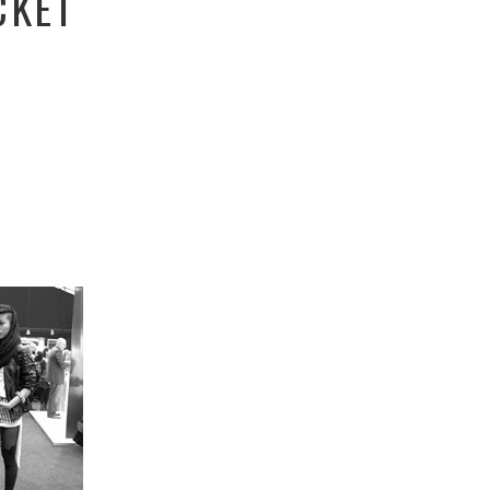
CKET
S