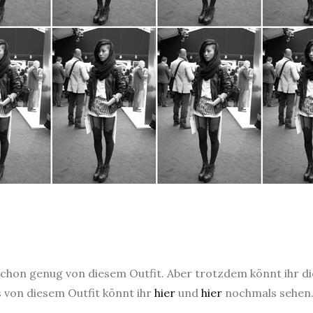
 schon genug von diesem Outfit. Aber trotzdem könnt ihr d
von diesem Outfit könnt ihr
hier
und
hier
nochmals sehen