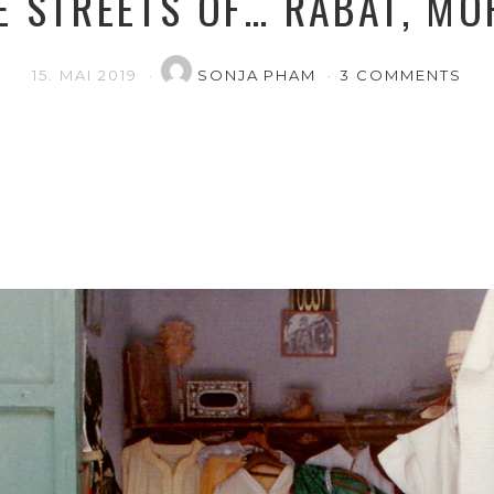
E STREETS OF… RABAT, M
15. MAI 2019
SONJA PHAM
3 COMMENTS