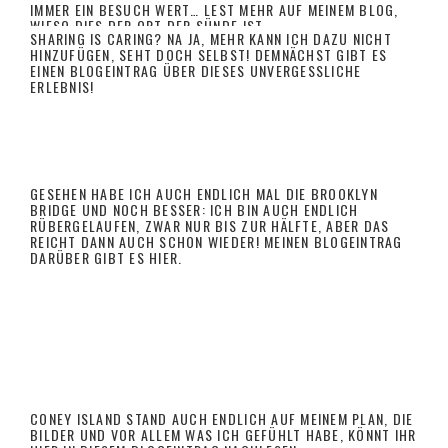
IMMER EIN BESUCH WERT…
LEST MEHR AUF MEINEM BLOG,
WIESO DIES DER ORT DER SÜNDE IST.
SHARING IS CARING? NA JA, MEHR KANN ICH DAZU NICHT
HINZUFÜGEN, SEHT DOCH SELBST! DEMNÄCHST GIBT ES
EINEN BLOGEINTRAG ÜBER DIESES UNVERGESSLICHE
ERLEBNIS!
GESEHEN HABE ICH AUCH ENDLICH MAL DIE BROOKLYN
GESEHEN
BRIDGE UND NOCH BESSER: ICH BIN AUCH ENDLICH
RÜBERGELAUFEN, ZWAR NUR BIS ZUR HÄLFTE, ABER DAS
REICHT DANN AUCH SCHON WIEDER! MEINEN BLOGEINTRAG
DARÜBER GIBT ES
HIER
.
CONEY ISLAND STAND AUCH ENDLICH AUF MEINEM PLAN, DIE
BILDER UND VOR ALLEM WAS ICH GEFÜHLT HABE, KÖNNT IHR