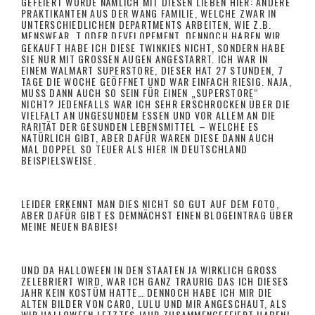
GEFEIERT WURDE NÄMLICH MIT DIESEN LIEBEN HIER: ANDERE
PRAKTIKANTEN AUS DER WANG FAMILIE, WELCHE ZWAR IN
UNTERSCHIEDLICHEN DEPARTMENTS ARBEITEN, WIE Z.B.
MENSWEAR, T ODER DEVELOPEMENT, DENNOCH HABEN WIR
UNS ANGEFREUNDET UND ICH BIN SEHR FROH DARÜBER
GEKAUFT HABE ICH DIESE TWINKIES NICHT, SONDERN HABE
SOLCHE LIEBEN MENSCHEN AUS DER GANZEN WELT
SIE NUR MIT GROSSEN AUGEN ANGESTARRT. ICH WAR IN E
(DEUTSCHLAND, AUSTRALIEN, ENGLAND, USA)
INEM WALMART SUPERSTORE, DIESER HAT 27 STUNDEN, 7 T
KENNENGELERNT ZU HABEN!
AGE DIE WOCHE GEÖFFNET UND WAR EINFACH RIESIG. NAJA, M
USS DANN AUCH SO SEIN FÜR EINEN „SUPERSTORE“ N
ICHT? JEDENFALLS WAR ICH SEHR ERSCHROCKEN ÜBER DIE V
IELFALT AN UNGESUNDEM ESSEN UND VOR ALLEM AN DIE R
GEKAUFT
ARITÄT DER GESUNDEN LEBENSMITTEL – WELCHE ES N
ATÜRLICH GIBT, ABER DAFÜR WAREN DIESE DANN AUCH M
AL DOPPEL SO TEUER ALS HIER IN DEUTSCHLAND B
EISPIELSWEISE.
LEIDER ERKENNT MAN DIES NICHT SO GUT AUF DEM FOTO,
ABER DAFÜR GIBT ES DEMNÄCHST EINEN BLOGEINTRAG ÜBER
MEINE NEUEN BABIES!
GELACHT
UND DA HALLOWEEN IN DEN STAATEN JA WIRKLICH GROSS Z
GELACHT HABE ICH ÜBER DIESEN KLEINEN TOPF VOLLER
ELEBRIERT WIRD, WAR ICH GANZ TRAURIG DAS ICH DIESES J
SÜSSIGKEITEN UND HABE MICH NATÜRLICH DARÜBER G
AHR KEIN KOSTÜM HATTE… DENNOCH HABE ICH MIR DIE A
EFREUT ALS DIESE IM BÜRO VERTEILT WORDEN SIND: H
LTEN BILDER VON CARO, LULU UND MIR ANGESCHAUT, ALS W
APPY HALLOWEEN!
IR HALLOWEEN LETZTES JAHR ZUSAMMENGEFEIERT HABEN! S