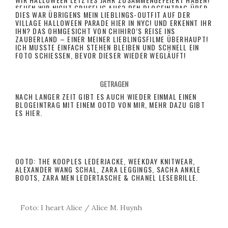
EHEN WIR NICHT GRUSELIG AUS?
DEN BLOGEINTRAG ÜBER
DIES WAR ÜBRIGENS MEIN LIEBLINGS-OUTFIT AUF DER
MEIN HALLOWEEN VOM LETZTEN JAHR GIBT ES ÜBRIGENS
VILLAGE HALLOWEEN PARADE HIER IN NYC! UND ERKENNT IHR
HIER.
IHN? DAS OHMGESICHT VON CHIHIRO’S REISE INS
ZAUBERLAND – EINER MEINER LIEBLINGSFILME ÜBERHAUPT!
ICH MUSSTE EINFACH STEHEN BLEIBEN UND SCHNELL EIN
FOTO SCHIESSEN, BEVOR DIESER WIEDER WEGLÄUFT!
GETRAGEN
NACH LANGER ZEIT GIBT ES AUCH WIEDER EINMAL EINEN
BLOGEINTRAG MIT EINEM OOTD VON MIR, MEHR DAZU GIBT
ES
HIER.
OOTD:
THE KOOPLES LEDERJACKE
, WEEKDAY KNITWEAR,
ALEXANDER WANG SCHAL
, ZARA LEGGINGS, SACHA ANKLE
BOOTS, ZARA MEN LEDERTASCHE &
CHANEL LESEBRILLE
.
Foto: I heart Alice / Alice M. Huynh