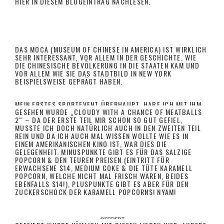
HIER IN DIESEM BLOGEINTRAG NACHLESEN.
DAS MOCA (MUSEUM OF CHINESE IN AMERICA) IST WIRKLICH
SEHR INTERESSANT, VOR ALLEM IN DER GESCHICHTE, WIE
DIE CHINESISCHE BEVÖLKERUNG IN DIE STAATEN KAM UND
VOR ALLEM WIE SIE DAS STADTBILD IN NEW YORK
BEISPIELSWEISE GEPRÄGT HABEN.
MEIN ERSTES SPORTEVENT ÜBERHAUPT, HABE ICH MIT IHM
GESEHEN WURDE „CLOUDY WITH A CHANCE OF MEATBALLS
IM BARCLAY’S CENTER IN BROOKLYN ERLEBT. GESPIELT
2“ – DA DER ERSTE TEIL MIR SCHON SO GUT GEFIEL,
HABEN MIAMI HEAT GEGEN DIE BROOKLYN NETS! DEMNÄCHST
MUSSTE ICH DOCH NATÜRLICH AUCH IN DEN ZWEITEN TEIL
GIBT ES AUCH MEINE EINDRÜCKE VON DIESEM ABEND!
REIN UND DA ICH AUCH MAL WISSEN WOLLTE WIE ES IN
EINEM AMERIKANISCHEN KINO IST, WAR DIES DIE
GELEGENHEIT. MINUSPUNKTE GIBT ES FÜR DAS SALZIGE
POPCORN & DEN TEUREN PREISEN (EINTRITT FÜR
ERWACHSENE $14, MEDIUM COKE & DIE TÜTE KARAMELL
POPCORN, WELCHE NICHT MAL FRISCH WAREN, BEIDES
EBENFALLS $14!), PLUSPUNKTE GIBT ES ABER FÜR DEN
ZUCKERSCHOCK DER KARAMELL POPCORNS! NYAM!
GEFEIERT