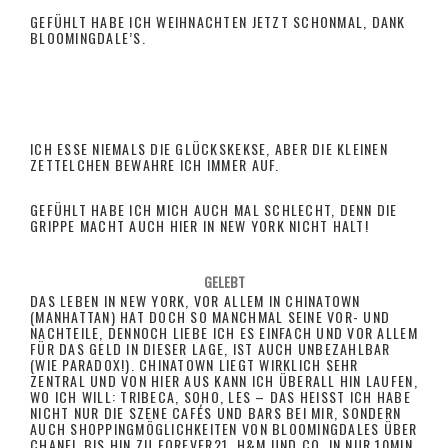
GEFÜHLT HABE ICH WEIHNACHTEN JETZT SCHONMAL, DANK
BLOOMINGDALE’S.
ICH ESSE NIEMALS DIE GLÜCKSKEKSE, ABER DIE KLEINEN
ZETTELCHEN BEWAHRE ICH IMMER AUF.
GEFÜHLT HABE ICH MICH AUCH MAL SCHLECHT, DENN DIE
GRIPPE MACHT AUCH HIER IN NEW YORK NICHT HALT!
GELEBT
DAS LEBEN IN NEW YORK, VOR ALLEM IN
CHINATOWN
SEIT NEUSTEM LIEBE ICH WEISSE BLUMEN – ICH WAR G
(MANHATTAN) HAT DOCH SO MANCHMAL SEINE VOR- UND
ENERELL NIE SO EIN GROSSER FAN VON BLUMEN, DA DIESE NI
NACHTEILE
, DENNOCH LIEBE ICH ES EINFACH UND VOR ALLEM
E SO LANGE BEI MIR AM LEBEN BLEIBEN, ABER NUN SEHE IC
SKYLINE VON MANHATTAN
FÜR DAS GELD IN DIESER LAGE, IST AUCH UNBEZAHLBAR
H ERST WIE SEHR EIN WENIG GRÜNE LIEBE, DOCH DAS LE
(WIE PARADOX!). CHINATOWN LIEGT WIRKLICH SEHR
BEN FARBIGER MACHEN. SEIT ICH AUCH NUN HIER IN
NEW
ZENTRAL UND VON HIER AUS KANN ICH ÜBERALL HIN LAUFEN,
YORK MEIN ZIMMER
ETWAS AUF TRAPP BRINGEN MUSS, SIND
WO ICH WILL: TRIBECA, SOHO, LES – DAS HEISST ICH HABE N
WEISSE BLUMEN
MIR AM LIEBSTEN.
ICHT NUR DIE SZENE CAFÉS UND BARS BEI MIR, SONDERN A
UCH SHOPPINGMÖGLICHKEITEN VON BLOOMINGDALES ÜBER C
HANEL BIS HIN ZU FOREVER21, H&M UND CO. IN NUR 10MIN L