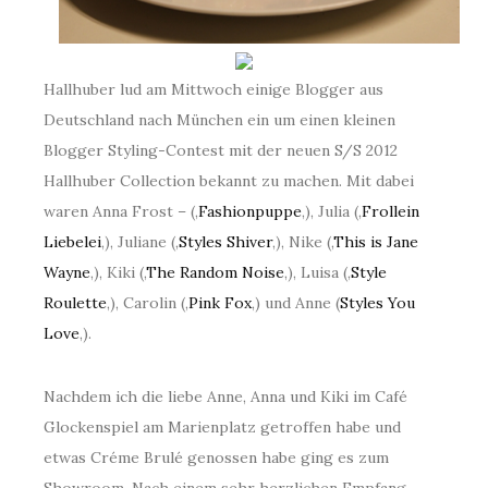
Hallhuber lud am Mittwoch einige Blogger aus
Deutschland nach München ein um einen kleinen
Blogger Styling-Contest mit der neuen S/S 2012
Hallhuber Collection bekannt zu machen. Mit dabei
waren Anna Frost – (‚
Fashionpuppe
‚), Julia (‚
Frollein
Liebelei
‚), Juliane (‚
Styles Shiver
‚), Nike (‚
This is Jane
Wayne
‚), Kiki (‚
The Random Noise
‚), Luisa (‚
Style
Roulette
‚), Carolin (‚
Pink Fox
‚)
und Anne (
Styles You
Love
‚).
Nachdem ich die liebe Anne, Anna und Kiki im Café
Glockenspiel am Marienplatz getroffen habe und
etwas Créme Brulé genossen habe ging es zum