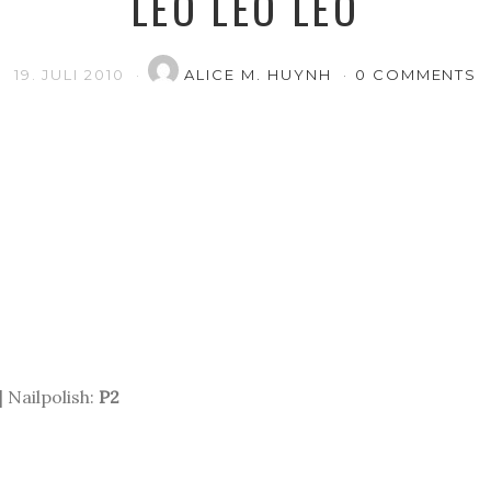
LEO LEO LEO
19. JULI 2010
ALICE M. HUYNH
0 COMMENTS
| Nailpolish:
P2