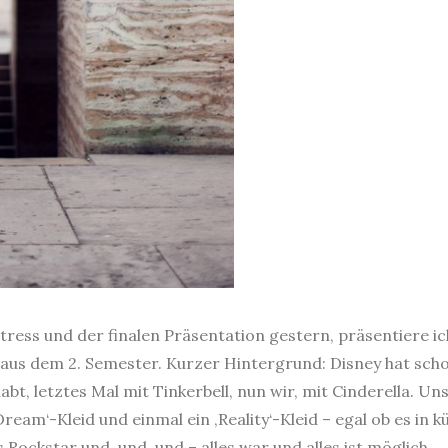
ress und der finalen Präsentation gestern, präsentiere ic
 aus dem 2. Semester. Kurzer Hintergrund: Disney hat sch
t, letztes Mal mit Tinkerbell, nun wir, mit Cinderella. Un
‚Dream‘-Kleid und einmal ein ‚Reality‘-Kleid – egal ob es in
ls Rockstar und, und, und – alles war und alles ist möglich.