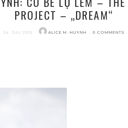
UYNH: CÔ BÉ LỌ LEM – THE
PROJECT – „DREAM“
24. JULI 2012
ALICE M. HUYNH
0 COMMENTS