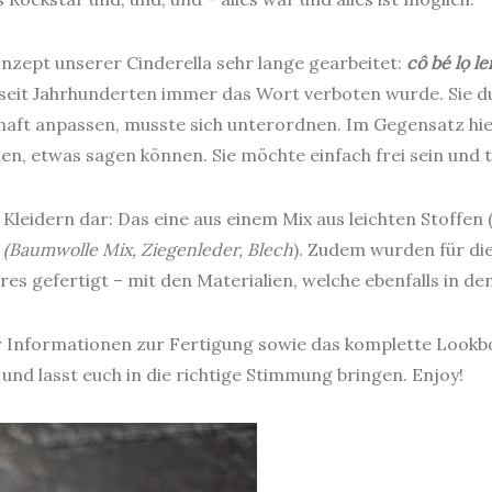
nzept unserer Cinderella sehr lange gearbeitet:
cô bé lọ l
seit Jahrhunderten immer das Wort verboten wurde. Sie du
haft anpassen, musste sich unterordnen. Im Gegensatz hie
nen, etwas sagen können. Sie möchte einfach frei sein und 
 Kleidern dar: Das eine aus einem Mix aus leichten Stoffen 
n
(Baumwolle Mix, Ziegenleder, Blech
). Zudem wurden für die
es gefertigt – mit den Materialien, welche ebenfalls in de
 Informationen zur Fertigung sowie das komplette Lookboo
 und lasst euch in die richtige Stimmung bringen. Enjoy!