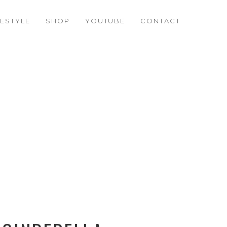
– „DREAM“
FESTYLE
SHOP
YOUTUBE
CONTACT