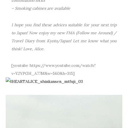
combination locks
– Smoking cabines are available
I hope you find these advices suitable for your next trip
to Japan! Now enjoy my new FMA (Follow me Around) /
Travel Diary from Kyoto/Japan! Let me know what you
think! Love, Alice.
[youtube https://www.youtube.com/watch?
v=Y2YPGH_A77M&w=560&h=315]