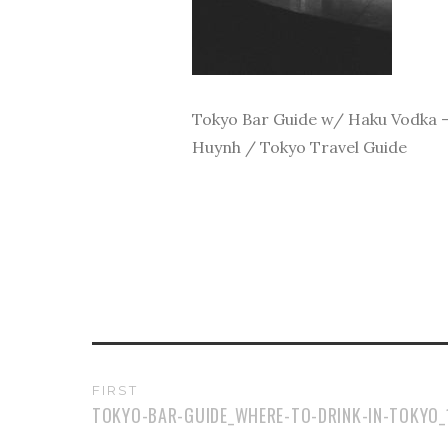
Tokyo Bar Guide w/ Haku Vodka – 
Huynh / Tokyo Travel Guide
FIRST
TOKYO-BAR-GUIDE_WHERE-TO-DRINK-IN-TOKYO_