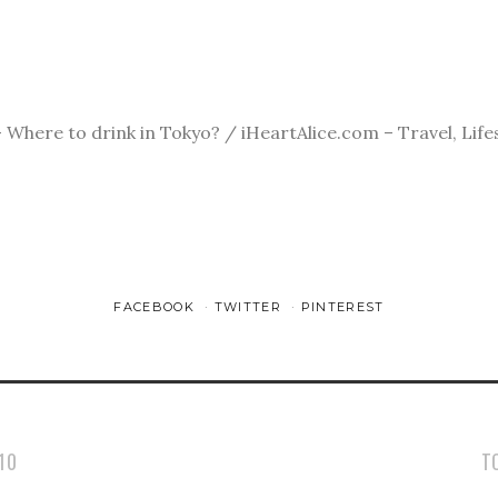
Where to drink in Tokyo? / iHeartAlice.com – Travel, Lifes
FACEBOOK
TWITTER
PINTEREST
10
T