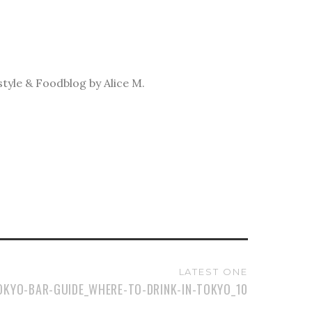
tyle & Foodblog by Alice M.
LATEST ONE
OKYO-BAR-GUIDE_WHERE-TO-DRINK-IN-TOKYO_10