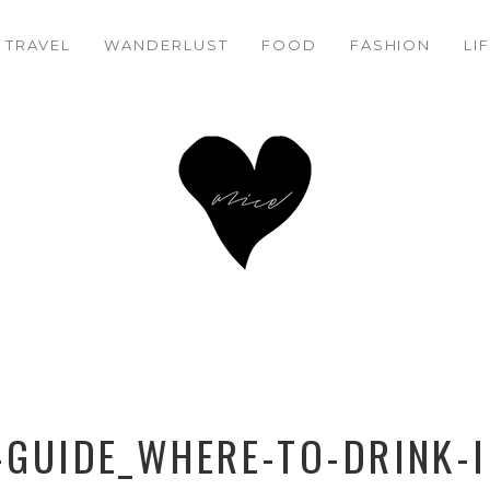
TRAVEL
WANDERLUST
FACEBOOK
TWITTER
FOOD
PINTEREST
FASHION
LI
GUIDE_WHERE-TO-DRINK-