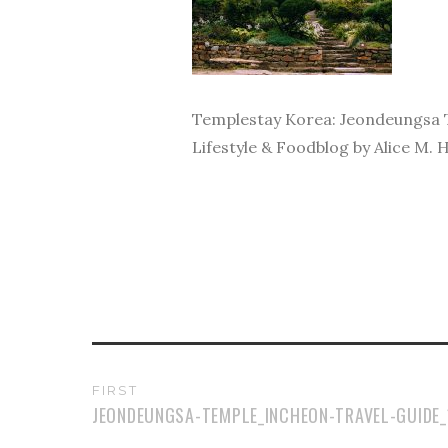
Templestay Korea: Jeondeungsa T
Lifestyle & Foodblog by Alice M. 
FIRST
JEONDEUNGSA-TEMPLE_INCHEON-TRAVEL-GUIDE_