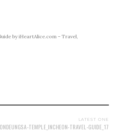
ide by iHeartAlice.com – Travel,
LATEST ONE
EONDEUNGSA-TEMPLE_INCHEON-TRAVEL-GUIDE_17