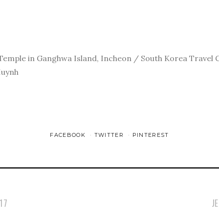
emple in Ganghwa Island, Incheon / South Korea Travel Gu
Huynh
FACEBOOK
TWITTER
PINTEREST
17
J