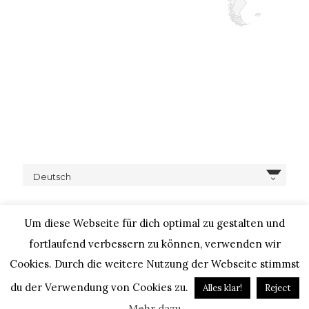
Deutsch
Um diese Webseite für dich optimal zu gestalten und
fortlaufend verbessern zu können, verwenden wir
Cookies. Durch die weitere Nutzung der Webseite stimmst
COPYRIGHT © 2020 – IHEARTALICE.COM / TRAVEL,
LIFESTYLE, FOOD & FASHIONBLOG BY ALICE M. HUYNH / ALL
du der Verwendung von Cookies zu.
Alles klar!
Reject
RIGHTS RESERVED / DESIGN BY BLOGGER-BERATUNG
Mehr dazu