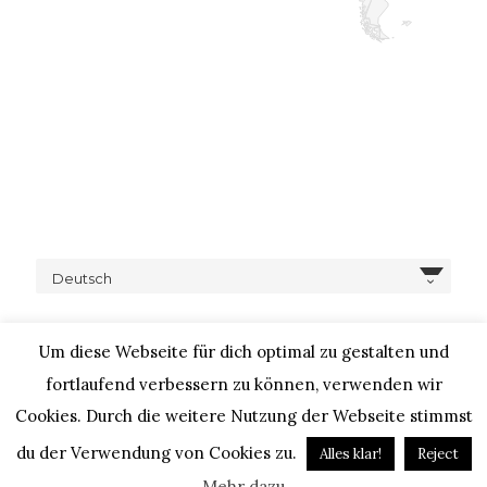
Deutsch
Um diese Webseite für dich optimal zu gestalten und
fortlaufend verbessern zu können, verwenden wir
Cookies. Durch die weitere Nutzung der Webseite stimmst
COPYRIGHT © 2020 – IHEARTALICE.COM / TRAVEL,
LIFESTYLE, FOOD & FASHIONBLOG BY ALICE M. HUYNH / ALL
du der Verwendung von Cookies zu.
Alles klar!
Reject
RIGHTS RESERVED / DESIGN BY BLOGGER-BERATUNG
Mehr dazu