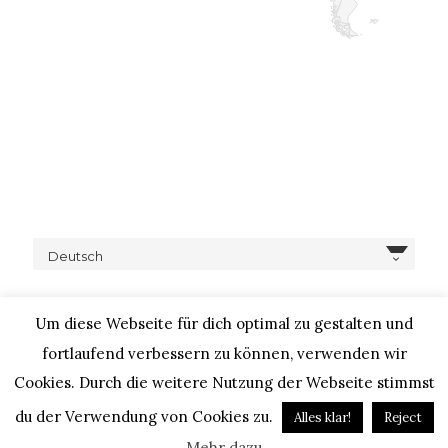
Deutsch
Um diese Webseite für dich optimal zu gestalten und
fortlaufend verbessern zu können, verwenden wir
Cookies. Durch die weitere Nutzung der Webseite stimmst
COPYRIGHT © 2020 – IHEARTALICE.COM / TRAVEL,
LIFESTYLE, FOOD & FASHIONBLOG BY ALICE M. HUYNH / ALL
du der Verwendung von Cookies zu.
Alles klar!
Reject
RIGHTS RESERVED / DESIGN BY BLOGGER-BERATUNG
Mehr dazu