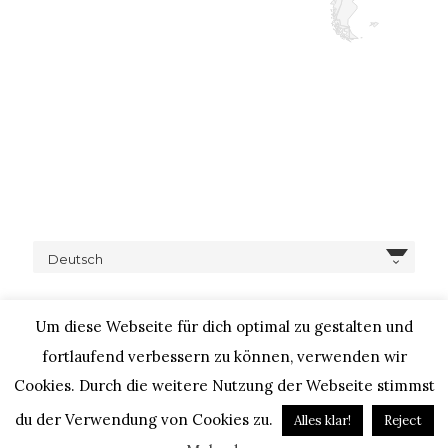
Deutsch
Um diese Webseite für dich optimal zu gestalten und
fortlaufend verbessern zu können, verwenden wir
Cookies. Durch die weitere Nutzung der Webseite stimmst
COPYRIGHT © 2020 – IHEARTALICE.COM / TRAVEL,
LIFESTYLE, FOOD & FASHIONBLOG BY ALICE M. HUYNH / ALL
du der Verwendung von Cookies zu.
Alles klar!
Reject
RIGHTS RESERVED / DESIGN BY BLOGGER-BERATUNG