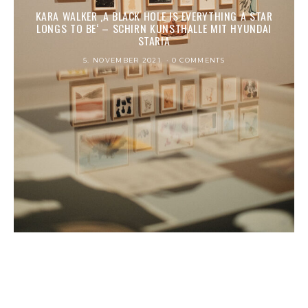
KARA WALKER ‚A BLACK HOLE IS EVER­Y­THING A STAR
LONGS TO BE‘ – SCHIRN KUNSTHALLE MIT HYUNDAI
STARIA
5. NOVEMBER 2021
0 COMMENTS
EVENT
CHINESE NEW YEAR AT WERTHEIM VILLAGE IN
FRANKFURT
28. JANUAR 2012
0 COMMENTS