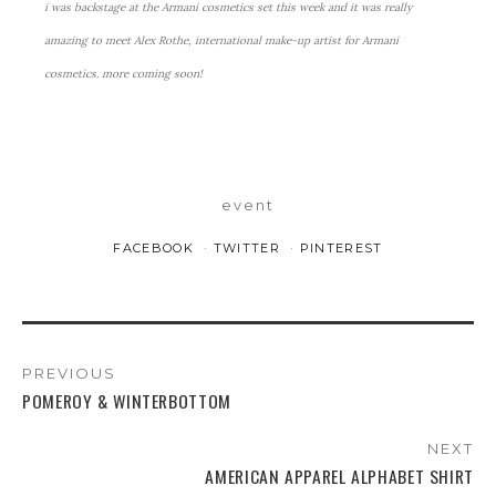
i was backstage at the Armani cosmetics set this week and it was really
amazing to meet Alex Rothe, international make-up artist for Armani
cosmetics. more coming soon!
event
FACEBOOK
TWITTER
PINTEREST
PREVIOUS
POMEROY & WINTERBOTTOM
NEXT
AMERICAN APPAREL ALPHABET SHIRT