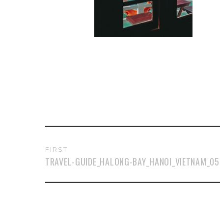
FIRST
TRAVEL-GUIDE_HALONG-BAY_HANOI_VIETNAM_05