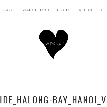
TRAVEL
WANDERLUST
FACEBOOK
TWITTER
FOOD
PINTEREST
FASHION
LI
IDE_HALONG-BAY_HANOI_