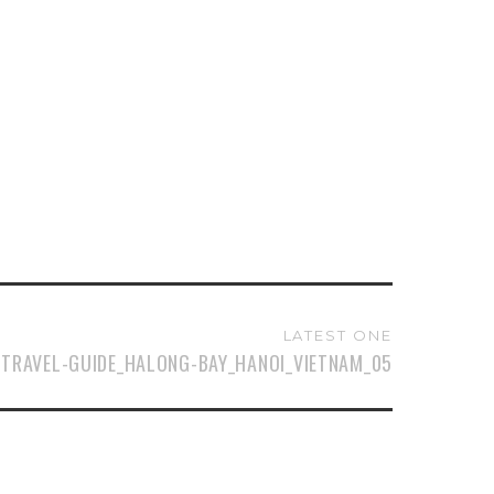
LATEST ONE
TRAVEL-GUIDE_HALONG-BAY_HANOI_VIETNAM_05