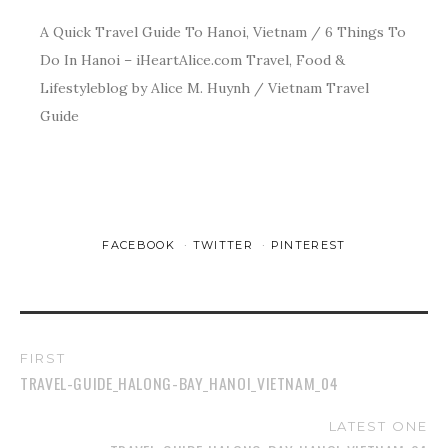
A Quick Travel Guide To Hanoi, Vietnam / 6 Things To
Do In Hanoi – iHeartAlice.com Travel, Food &
Lifestyleblog by Alice M. Huynh / Vietnam Travel
Guide
FACEBOOK
TWITTER
PINTEREST
FIRST
TRAVEL-GUIDE_HALONG-BAY_HANOI_VIETNAM_04
LATEST ONE