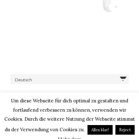
Deutsch
Um diese Webseite für dich optimal zu gestalten und
fortlaufend verbessern zu können, verwenden wir
Cookies. Durch die weitere Nutzung der Webseite stimmst
COPYRIGHT © 2020 – IHEARTALICE.COM / TRAVEL,
LIFESTYLE, FOOD & FASHIONBLOG BY ALICE M. HUYNH / ALL
du der Verwendung von Cookies zu.
Alles klar!
Reject
RIGHTS RESERVED / DESIGN BY BLOGGER-BERATUNG