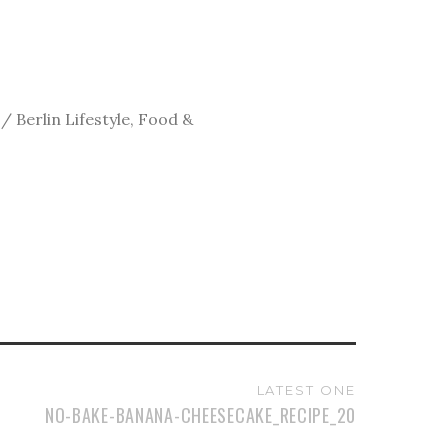
 Berlin Lifestyle, Food &
LATEST ONE
NO-BAKE-BANANA-CHEESECAKE_RECIPE_20