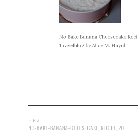
No Bake Banana Cheesecake Recip
Travelblog by Alice M. Huynh
FIRST
NO-BAKE-BANANA-CHEESECAKE_RECIPE_20