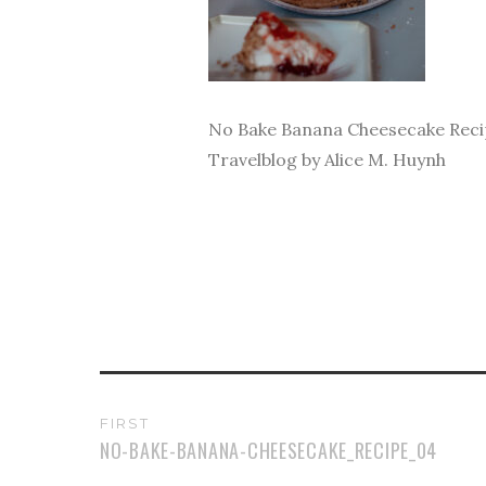
No Bake Banana Cheesecake Recip
Travelblog by Alice M. Huynh
FIRST
NO-BAKE-BANANA-CHEESECAKE_RECIPE_04