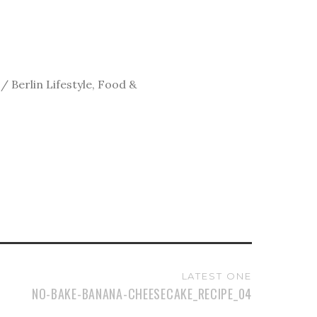
 Berlin Lifestyle, Food &
LATEST ONE
NO-BAKE-BANANA-CHEESECAKE_RECIPE_04