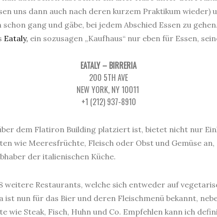
ssen uns dann auch nach deren kurzem Praktikum wieder) un
ch schon gang und gäbe, bei jedem Abschied Essen zu gehen
s
Eataly,
ein sozusagen „Kaufhaus“ nur eben für Essen, seine
EATALY – BIRRERIA
200 5TH AVE
NEW YORK, NY 10011 ‎
+1 (212) 937-8910
ber dem Flatiron Building platziert ist, bietet nicht nur E
ten wie Meeresfrüchte, Fleisch oder Obst und Gemüse an,
bhaber der italienischen Küche.
8 weitere Restaurants, welche sich entweder auf vegetaris
era ist nun für das Bier und deren Fleischmenü bekannt, ne
e wie Steak, Fisch, Huhn und Co. Empfehlen kann ich definit