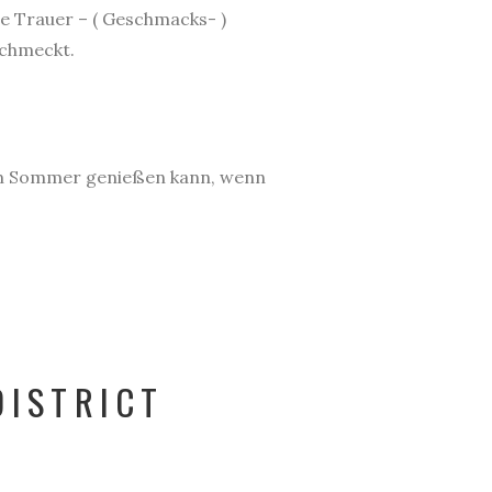
re Trauer – ( Geschmacks- )
schmeckt.
m im Sommer genießen kann, wenn
DISTRICT