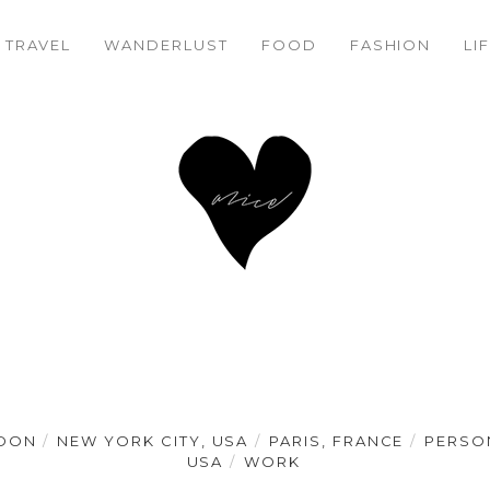
MEINE 5 SCHÖNSTEN MOMENTE IN 2013
34%
TRAVEL
WANDERLUST
FOOD
FASHION
LI
DON
NEW YORK CITY, USA
PARIS, FRANCE
PERSO
USA
WORK