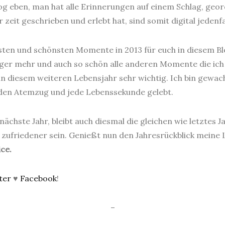
log eben, man hat alle Erinnerungen auf einem Schlag, ge
zeit geschrieben und erlebt hat, sind somit digital jedenfa
gsten und schönsten Momente in 2013 für euch in diesem Bl
er mehr und auch so schön alle anderen Momente die ich n
in diesem weiteren Lebensjahr sehr wichtig. Ich bin gewachs
den Atemzug und jede Lebenssekunde gelebt.
ächste Jahr, bleibt auch diesmal die gleichen wie letztes 
ufriedener sein. Genießt nun den Jahresrückblick meine Li
ice.
ter
♥
Facebook
!
–