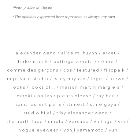
Photo / Alice M. Huynh
*The opinions expressed here represent, as always, my own.
alexander wang
alice m. huynh
arket
birkenstock
bottega veneta
céline
comme des garçons
cos
featured
filippa k
in private studio
issey miyake
leger
loewe
looks
looks of...
maison martin margiela
monki
pallas
pleats please
ray ban
saint laurent paris
stilnest
stine goya
studio hilal
t by alexander wang
the north face
uniqlo
versace
vintage
viu
vogue eyewear
yohji yamamoto
yun