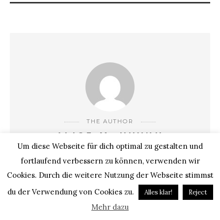
THE AUTHOR
ALICE M. HUYNH
Um diese Webseite für dich optimal zu gestalten und
Alice gründete 2007 ihren Blog "I heart Alice" und gehört
fortlaufend verbessern zu können, verwenden wir
somit zu den ersten Bloggern in Deutschland. Zwar trägt sie
Cookies. Durch die weitere Nutzung der Webseite stimmst
zu 99,9% nur schwarz, doch ihr farbenfroher Blog besticht
du der Verwendung von Cookies zu.
Alles klar!
Reject
vor allem durch persönliche Texte, kreativen Content &
Mehr dazu
Fotografien aus aller Welt. Ihre Wurzeln liegen in China &