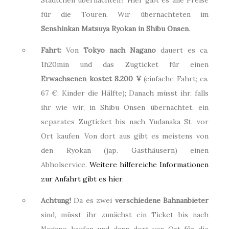
für die Touren. Wir übernachteten im
Senshinkan Matsuya Ryokan in Shibu Onsen
.
Fahrt:
Von
Tokyo nach Nagano
dauert es ca.
1h20min und das Zugticket für einen
Erwachsenen kostet 8.200 ¥
(einfache Fahrt; ca.
67 €; Kinder die Hälfte); Danach müsst ihr, falls
ihr wie wir, in Shibu Onsen übernachtet, ein
separates Zugticket bis nach Yudanaka St. vor
Ort kaufen. Von dort aus gibt es meistens von
den Ryokan (jap. Gasthäusern) einen
Abholservice.
Weitere hilfereiche Informationen
zur Anfahrt gibt es hier
.
Achtung!
Da es zwei
verschiedene Bahnanbieter
sind, müsst ihr zunächst ein Ticket bis nach
Nagano kaufen und dann dort vor Ort für die