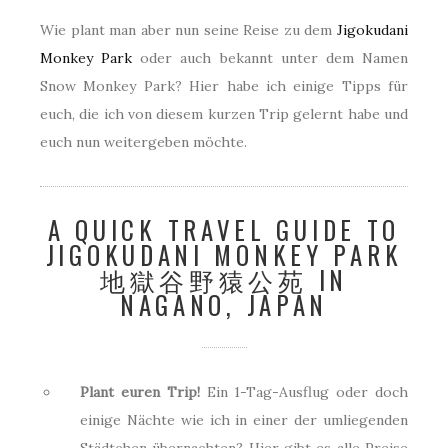
Wie plant man aber nun seine Reise zu dem
Jigokudani
Monkey Park
oder auch bekannt unter dem Namen
Snow Monkey Park? Hier habe ich einige Tipps für
euch, die ich von diesem kurzen Trip gelernt habe und
euch nun weitergeben möchte.
A QUICK TRAVEL GUIDE TO
JIGOKUDANI MONKEY PARK
地獄谷野猿公苑 IN
NAGANO, JAPAN
Plant euren Trip!
Ein 1-Tag-Ausflug oder doch
einige Nächte wie ich in einer der umliegenden
Städtchen übernachten? Hier gibt es alle Preise