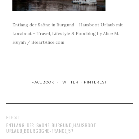
Entlang der Saône in Burgund – Hausboot Urlaub mit
Locaboat – Travel, Lifestyle & Foodblog by Alice M.
Huynh / iHeartAlice.com
FACEBOOK
TWITTER
PINTEREST
FIRST
ENTLANG-DER-SAONE-BURGUND_HAUSBOOT-
URLAUB_BOURGOGNE-FRANCE_57